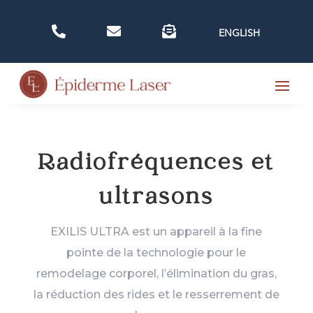



ENGLISH
Radiofréquences et
ultrasons
EXILIS ULTRA est un appareil à la fine
pointe de la technologie pour le
remodelage corporel, l’élimination du gras,
la réduction des rides et le resserrement de