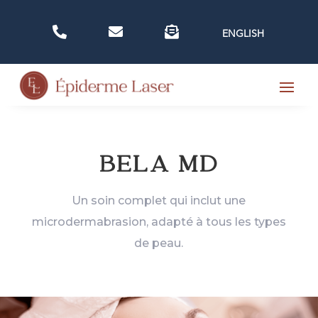



ENGLISH
BELA MD
Un
soin
complet
qui
inclut
une
microdermabrasion
,
adapté
à
tous
les
types
de
peau.